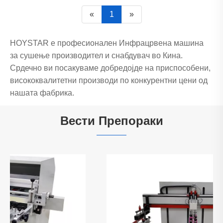
«
1
»
HOYSTAR е професионален Инфрацрвена машина
за сушење производител и снабдувач во Кина.
Срдечно ви посакуваме добредојде на приспособени,
висококвалитетни производи по конкурентни цени од
нашата фабрика.
Вести Препораки
2. Голема инфрацрвена машина за
сушење со подвижна лента
Ако водите голема производствена линија (на
пример, текстил, маици, банери или индустриски
делови), а сегашната опрема за сушење не може да
се исуши со големи, обемни предмети. Имаме и
голема инфрацрвена машина за сушење за да ја