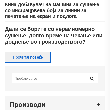
Кина добавувач на машина за сушење
со инфрацрвена боја за линии за
печатење на екран и подлога
Дали се борите со нерамномерно
сушење, долго време на чекање или
доцнење во производството?
Во печатарската, текстилната и производствената
индустрија, најпроблематичните прашања не е само
Прочитај повеќе
да се произведе висококвалитетен производ, туку и да
се осигура дека тие производи се сушат брзо,
рамномерно и без дефекти. Дали некогаш сте наишле
на бавно време на сушење што го одложува целиот
ваш план за производство? Нерамномерното
стврднување на облогата доведува до шарена
Што е инфрацрвена машина за
површина или слаба адхезија. Ненавременото
сушење?
Производи
сушење доведува до заматени обрасци на печатење