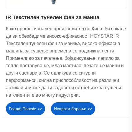
IR Текстилен тунелен фен за маица
Како професионален производител во Кина, би сакале
да ви обезбедиме високо-ефикасност HOYSTAR IR
Текстилен тунелен фен за маичка, високо-ефикасна
машина за сушење опремена со подвижна лента.
Применливо за печатење, бојадисување, лепило за
топло поставување, млаз мастило, печатење маици и
други сценарија. Се одликува со сигурни
перформанси, силна приспособливост на различни
артикли и може да ги задоволи потребите за сушење
на клиентите во многу индустрии.
Гледај Повеќе >>
Испрати барање >>