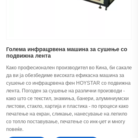
околниот воздух.
Широка применливост: Може да се примени на
различни производи, почнувајќи од мали печатени
материјали до големи текстил и индустриски
компоненти.
Без разлика дали управувате со домашна или голема
производна линија, HOYSTAR може да ви обезбеди
Голема инфрацрвена машина за сушење со
подвижна лента
приспособени решенија за инфрацрвено сушење
Каков вид на инфрацрвени машини
Како професионален производител во Кина, би сакале
за сушење може да обезбеди
да ви ја обезбедиме високата ефикасна машина за
HOYSTAR?
сушење со инфрацрвена фен HOYSTAR со подвижна
лента. Погоден за сушење на различни производи -
HOYSTAR
специјализирана за различни типови на
како што се текстил, знамиња, банери, алуминиумски
инфрацрвени машини за сушење за да одговори на
листови, стакло, хартија и пластика - по процеси како
вашите специфични предизвици за сушење, со јасна
печатење на екран, сликање, нанесување на лепило
категоризација за да одговара на различните потреби
со топло поставување, печатење со инк-џет и многу
на производството:
повеќе.
1. Мини инфрацрвена машина за