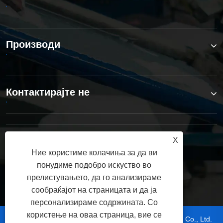
Производи
Контактирајте не
СЛЕДЕТЕ НЕ
X
Ние користиме колачиња за да ви
понудиме подобро искуство во
прелистувањето, да го анализираме
сообраќајот на страницата и да ја
персонализираме содржината. Со
користење на оваа страница, вие се
Авторски права © 2025 Dongguan Hoystar Machinery Co., Ltd.