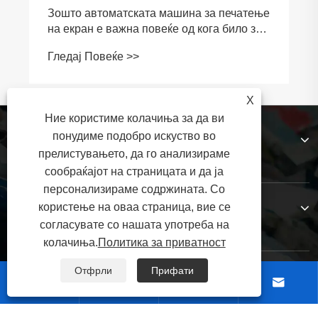
Зошто автоматската машина за печатење
на екран е важна повеќе од кога било за
современото производство?
Гледај Повеќе >>
X
Ние користиме колачиња за да ви
За нас
понудиме подобро искуство во
прелистувањето, да го анализираме
сообраќајот на страницата и да ја
персонализираме содржината. Со
Производи
користење на оваа страница, вие се
согласувате со нашата употреба на
колачиња.
Политика за приватност
Отфрли
Прифати
Контактирајте не



