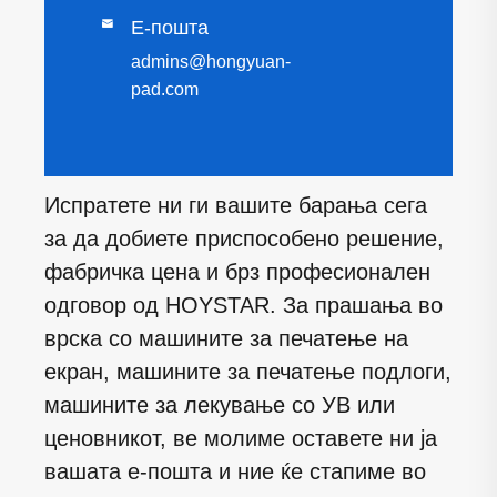

Е-пошта
admins@hongyuan-
pad.com
Испратете ни ги вашите барања сега
за да добиете приспособено решение,
фабричка цена и брз професионален
одговор од HOYSTAR. За прашања во
врска со машините за печатење на
екран, машините за печатење подлоги,
машините за лекување со УВ или
ценовникот, ве молиме оставете ни ја
вашата е-пошта и ние ќе стапиме во