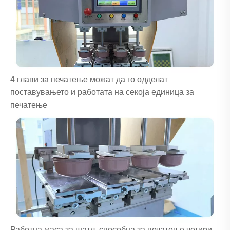
4 глави за печатење можат да го одделат
поставувањето и работата на секоја единица за
печатење
Работна маса за шатл, способна за печатење четири