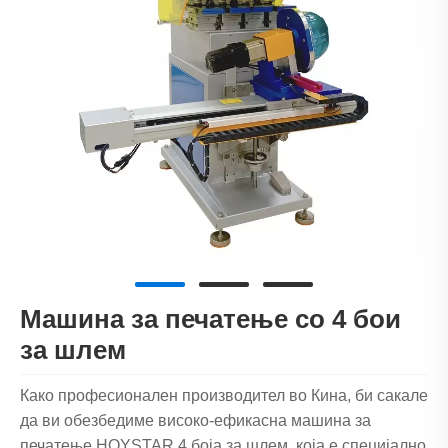
Машина за печатење со 4 бои
за шлем
Како професионален производител во Кина, би сакале
да ви обезбедиме високо-ефикасна машина за
печатење HOYSTAR 4 боја за шлем, која е специјално