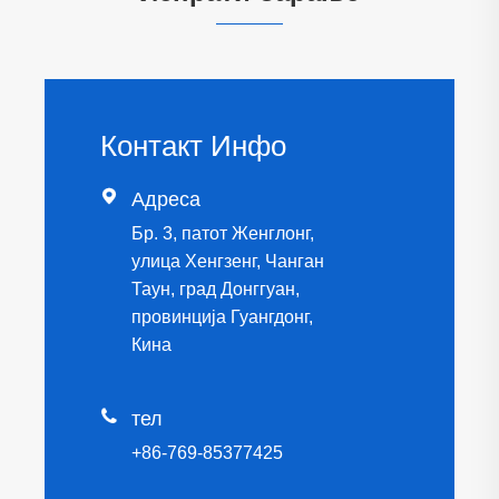
Контакт Инфо

Адреса
Бр. 3, патот Женглонг,
улица Хенгзенг, Чанган
Таун, град Донггуан,
провинција Гуангдонг,
Кина

тел
+86-769-85377425