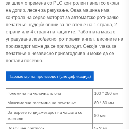
за шлем опремена со PLC контролен панел со екран
на допир, лесен за ракување. Оваа машина има
контрола на серво моторот за автоматско ротирачко
печатење, нудејќи опции за печатење на 1 страна, 2
страни или 4 страни на кацигите. Работната маса е
управувана лево/десно, ротирачки ангел, висините на
производот може да се прилагодат. Секоја глава за
печатење е независно прилагодлива и може да се
постави посебно.
Параметар на производот (спецификација)
Големина на челична плоча
100 * 250 мм
Максимална големина на печатење
80 * 80 мм
Затворете го дијаметарот на чашата со
90 мм
мастило
Воздушен притисок
5-7пар