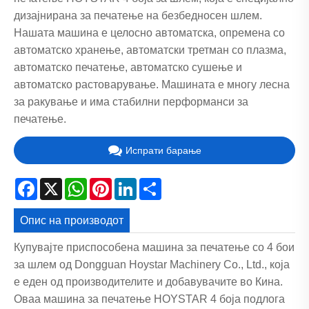
дизајнирана за печатење на безбедносен шлем.
Нашата машина е целосно автоматска, опремена со
автоматско хранење, автоматски третман со плазма,
автоматско печатење, автоматско сушење и
автоматско растоварување. Машината е многу лесна
за ракување и има стабилни перформанси за
печатење.
Испрати барање
Facebook
X
WhatsApp
Pinterest
LinkedIn
Share
Опис на производот
Купувајте приспособена машина за печатење со 4 бои
за шлем од Dongguan Hoystar Machinery Co., Ltd., која
е еден од производителите и добавувачите во Кина.
Оваа машина за печатење HOYSTAR 4 боја подлога