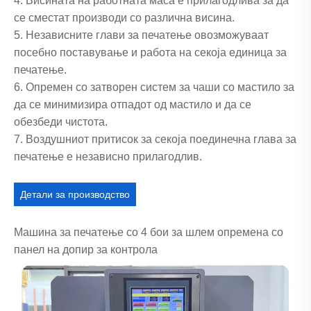
4. Висината на работната маса е прилагодлива за да
се сместат производи со различна висина.
5. Независните глави за печатење овозможуваат
посебно поставување и работа на секоја единица за
печатење.
6. Опремен со затворен систем за чаши со мастило за
да се минимизира отпадот од мастило и да се
обезбеди чистота.
7. Воздушниот притисок за секоја поединечна глава за
печатење е независно прилагодлив.
Детали за производство
Машина за печатење со 4 бои за шлем опремена со
панел на допир за контрола