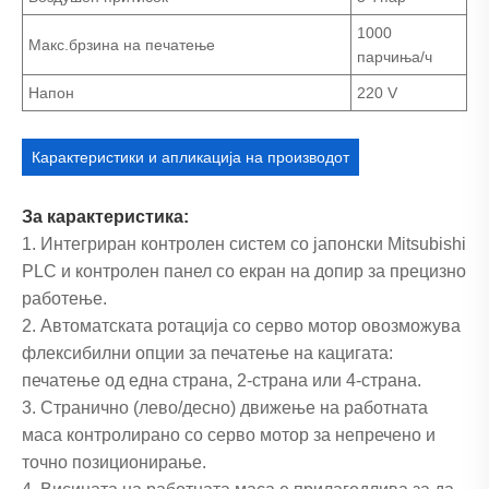
1000
Макс.брзина на печатење
парчиња/ч
Напон
220 V
Карактеристики и апликација на производот
За карактеристика:
1. Интегриран контролен систем со јапонски Mitsubishi
PLC и контролен панел со екран на допир за прецизно
работење.
2. Автоматската ротација со серво мотор овозможува
флексибилни опции за печатење на кацигата:
печатење од една страна, 2-страна или 4-страна.
3. Странично (лево/десно) движење на работната
маса контролирано со серво мотор за непречено и
точно позиционирање.